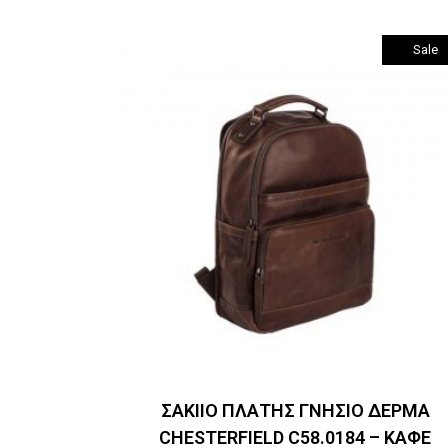
was:
τιμή
€289.00.
είναι:
€230.00.
Sale
Προσθήκη στο καλάθι
ΣΑΚΙΙΟ ΠΛΑΤΗΣ ΓΝΗΣΙΟ ΔΕΡΜΑ
CHESTERFIELD C58.0184 – ΚΑΦΕ