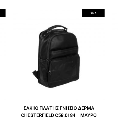
was:
τιμή
€289.00.
είναι:
€230.00.
Sale
Προσθήκη στο καλάθι
ΣΑΚΙΙΟ ΠΛΑΤΗΣ ΓΝΗΣΙΟ ΔΕΡΜΑ
CHESTERFIELD C58.0184 – ΜΑΥΡΟ