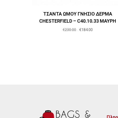
ΤΣΑΝΤΑ ΩΜΟΥ ΓΝΗΣΙΟ ΔΕΡΜΑ
CHESTERFIELD – C40.10.33 ΜΑΥΡΗ
Original
Η
€
230.00
€
184.00
price
τρέχουσα
was:
τιμή
€230.00.
είναι:
€184.00.
Πληρ