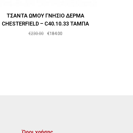
ΤΣΑΝΤΑ ΩΜΟΥ ΓΝΗΣΙΟ ΔΕΡΜΑ
CHESTERFIELD – C40.10.33 ΤΑΜΠΑ
Original
Η
€
230.00
€
184.00
price
τρέχουσα
was:
τιμή
€230.00.
είναι:
€184.00.
Όροι χρήσης