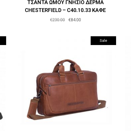
ΤΣΑΝΤΑ ΩΜΟΥ ΓΝΗΣΙΟ ΔΕΡΜΑ
CHESTERFIELD – C40.10.33 ΚΑΦΕ
Original
Η
€
230.00
€
84.00
price
τρέχουσα
was:
τιμή
€230.00.
είναι:
€84.00.
Sale
Προσθήκη στο καλάθι