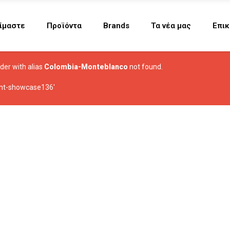
Είμαστε
Προϊόντα
Brands
Τα νέα μας
Επικ
ider with alias
Colombia-Monteblanco
not found.
ght-showcase136'