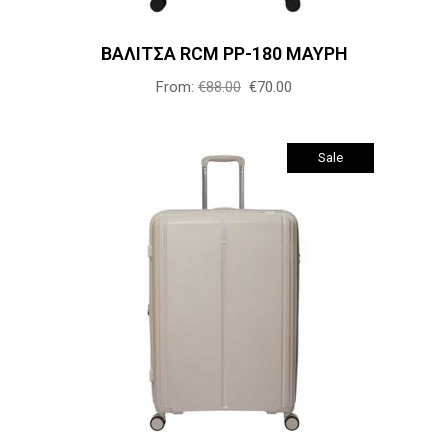
Οι
επιλογές
ΒΑΛΙΤΣΑ RCM PP-180 ΜΑΥΡΗ
μπορούν
From:
€
88.00
€
70.00
να
επιλεγούν
στη
Sale
σελίδα
του
προϊόντος
Αυτό
Επιλογή
το
προϊόν
έχει
πολλαπλές
παραλλαγές.
Οι