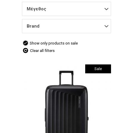
Μέγεθος
Brand
Show only products on sale
Clear all filters
Sale
Αυτό
Επιλογή
το
προϊόν
έχει