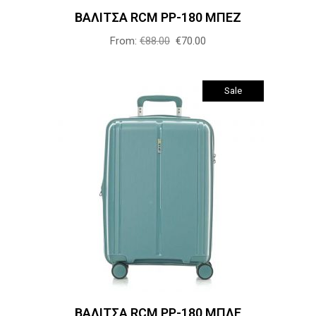
επιλογές
ΒΑΛΙΤΣΑ RCM PP-180 ΜΠΕΖ
μπορούν
From:
€
88.00
€
70.00
να
επιλεγούν
στη
Sale
σελίδα
του
προϊόντος
Αυτό
Επιλογή
το
προϊόν
έχει
πολλαπλές
παραλλαγές.
Οι
επιλογές
ΒΑΛΙΤΣΑ RCM PP-180 ΜΠΛΕ