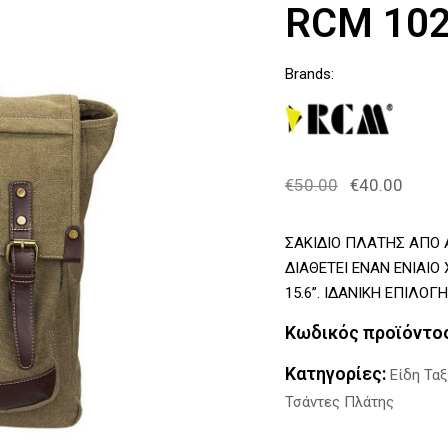
RCM 102
Brands:
€
50.00
Original
€
40.00
Η
price
τρέχο
was:
τιμή
ΣΑΚΙΔΙΟ ΠΛΑΤΗΣ ΑΠΟ Α
€50.00.
είναι:
ΔΙΑΘΕΤΕΙ ΕΝΑΝ ΕΝΙΑΙΟ
€40.00.
15.6”. ΙΔΑΝΙΚΗ ΕΠΙΛΟ
Κωδικός προϊόντο
Κατηγορίες:
Είδη Ταξ
Τσάντες Πλάτης