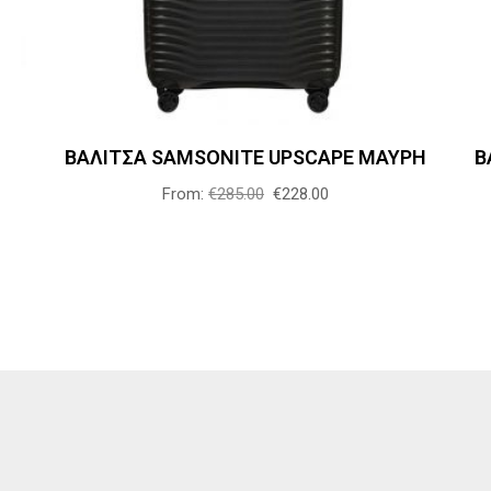
πολλαπλές
παραλλαγές.
Οι
επιλογές
μπορούν
ΒΑΛΙΤΣΑ SAMSONITE UPSCAPE ΜΑΥΡΗ
Β
να
επιλεγούν
From:
€
285.00
€
228.00
στη
σελίδα
του
προϊόντος