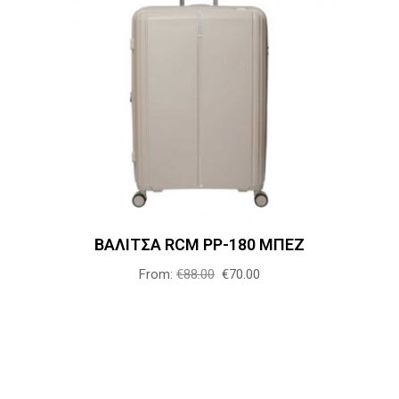
Αυτό
Επιλογή
το
προϊόν
έχει
πολλαπλές
παραλλαγές.
Οι
επιλογές
ΒΑΛΙΤΣΑ RCM PP-180 ΜΠΕΖ
μπορούν
να
From:
€
88.00
€
70.00
επιλεγούν
στη
σελίδα
του
προϊόντος