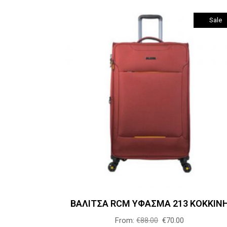
σελίδα
Sale
του
προϊόντος
Αυτό
Επιλογή
το
προϊόν
έχει
πολλαπλές
παραλλαγές
Οι
επιλογές
μπορούν
ΒΑΛΙΤΣΑ RCM ΥΦΑΣΜΑ 213 ΚΟΚΚΙΝ
να
επιλεγούν
From:
€
88.00
€
70.00