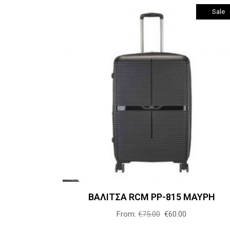
Sale
του
προϊόντος
Αυτό
Επιλογή
το
προϊόν
έχει
πολλαπλές
παραλλαγές
Οι
επιλογές
μπορούν
ΒΑΛΙΤΣΑ RCM PP-815 ΜΑΥΡΗ
να
επιλεγούν
From:
€
75.00
€
60.00
στη