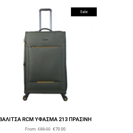
σελίδα
Sale
του
προϊόντος
Αυτό
Επιλογή
το
προϊόν
έχει
πολλαπλές
παραλλαγές.
Οι
επιλογές
μπορούν
ΒΑΛΙΤΣΑ RCM ΥΦΑΣΜΑ 213 ΠΡΑΣΙΝΗ
να
επιλεγούν
From:
€
88.00
€
70.00