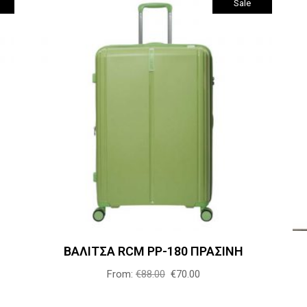
Sale
Αυτό
Επιλογή
το
προϊόν
έχει
πολλαπλές
.
παραλλαγές.
Οι
επιλογές
μπορούν
ΒΑΛΙΤΣΑ RCM PP-180 ΠΡΑΣΙΝΗ
να
επιλεγούν
From:
€
88.00
€
70.00
στη
σελίδα