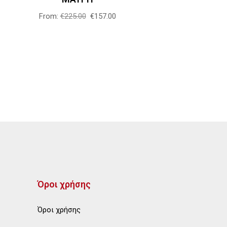
επιλεγούν
στη
From:
€
225.00
€
157.00
σελίδα
του
προϊόντος
Όροι χρήσης
Όροι χρήσης