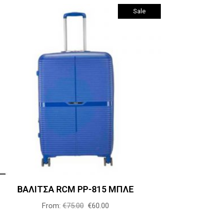
Sale
του
προϊόντος
Αυτό
Επιλογή
το
προϊόν
έχει
πολλαπλές
παραλλαγές.
Οι
επιλογές
μπορούν
ΒΑΛΙΤΣΑ RCM PP-815 ΜΠΛΕ
να
επιλεγούν
From:
€
75.00
€
60.00
στη