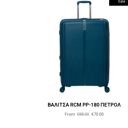
Sale
Αυτό
Επιλογή
το
προϊόν
έχει
πολλαπλές
παραλλαγές
Οι
επιλογές
μπορούν
ΒΑΛΙΤΣΑ RCM PP-180 ΠΕΤΡΟΛ
να
επιλεγούν
From:
€
88.00
€
70.00
στη
σελίδα