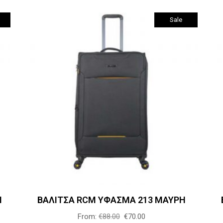
σελίδα
Sale
του
προϊόντος
Αυτό
Επιλογή
το
προϊόν
έχει
πολλαπλές
.
παραλλαγές.
Οι
επιλογές
μπορούν
Η
ΒΑΛΙΤΣΑ RCM ΥΦΑΣΜΑ 213 ΜΑΥΡΗ
να
επιλεγούν
From:
€
88.00
€
70.00